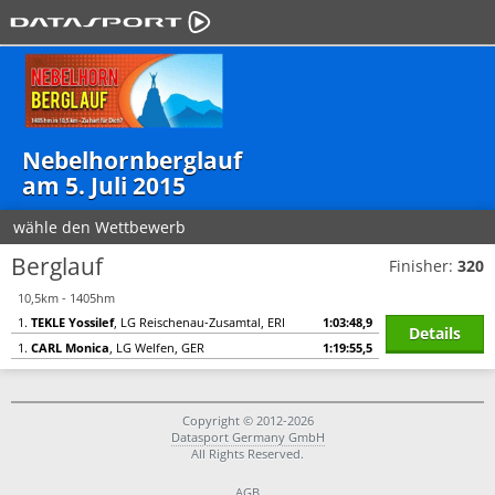
Nebelhornberglauf
am 5. Juli 2015
wähle den Wettbewerb
Berglauf
Finisher:
320
10,5km - 1405hm
1.
TEKLE Yossilef
, LG Reischenau-Zusamtal, ERI
1:03:48,9
Details
1.
CARL Monica
, LG Welfen, GER
1:19:55,5
Copyright © 2012-2026
Datasport Germany GmbH
All Rights Reserved.
AGB