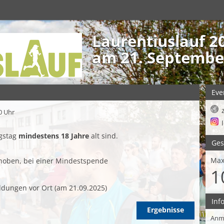
Laurentiuslauf 2
am 21. Septembe
Eve
0 Uhr
gstag
mindestens 18 Jahre
alt sind.
Ges
Max
hoben, bei einer Mindestspende
1
dungen vor Ort (am 21.09.2025)
Inf
Ergebnisse
Anm