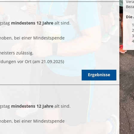
Vera
Beza
Die 
gstag
mindestens 12 Jahre
alt sind.
1
2
3
hoben, bei einer Mindestspende
4
eisters zulässig.
dungen vor Ort (am 21.09.2025)
Ergebnisse
gstag
mindestens 12 Jahre
alt sind.
hoben, bei einer Mindestspende