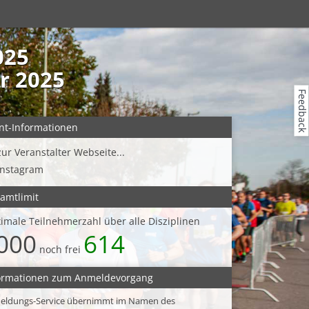
025
r 2025
Feedback
nt-Informationen
zur Veranstalter Webseite...
Instagram
amtlimit
imale Teilnehmerzahl über alle Disziplinen
000
614
noch frei
ormationen zum Anmeldevorgang
eldungs-Service übernimmt im Namen des