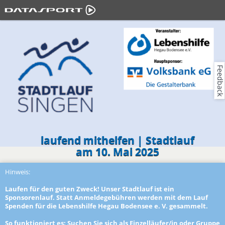
Feedback
laufend mithelfen | Stadtlauf
am 10. Mai 2025
Hinweis:
Laufen für den guten Zweck! Unser Stadtlauf ist ein
Sponsorenlauf. Statt Anmeldegebühren werden mit dem Lauf
Spenden für die Lebenshilfe Hegau Bodensee e. V.
gesammelt.
So funktioniert es: Suchen Sie sich als Einzelläufer/in oder Gruppe