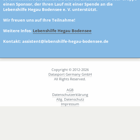
einen
Sponsor
, der Ihren Lauf mit einer Spende an die
Lebenshilfe Hegau Bodensee e. V. unterstützt.
Wir freuen uns auf Ihre Teilnahme!
Weitere Infos:
Lebenshilfe Hegau Bodensee
Kontakt:
assistent@lebenshilfe-hegau-bodensee.de
Copyright © 2012-2026
Datasport Germany GmbH
All Rights Reserved.
AGB
Datenschutzerklärung
Allg. Datenschutz
Impressum