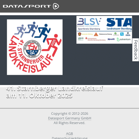
Feedback
41. Starnberger Landkreislauf
am 11. Oktober 2025
Copyright © 2012-2026
Datasport Germany GmbH
All Rights Reserved.
AGB
Datenschutzerklärung