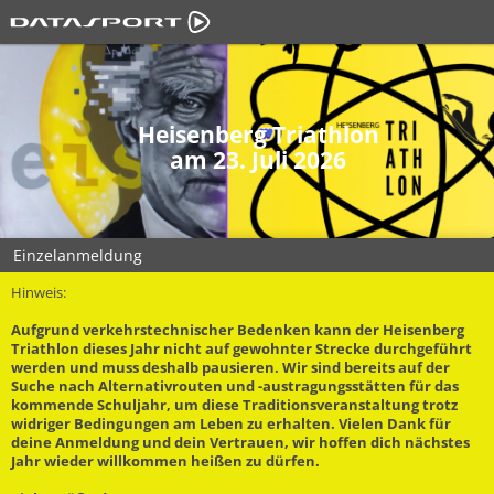
Heisenberg Triathlon
am 23. Juli 2026
Einzelanmeldung
Hinweis:
Aufgrund verkehrstechnischer Bedenken kann der Heisenberg
Triathlon dieses Jahr nicht auf gewohnter Strecke durchgeführt
werden und muss deshalb pausieren. Wir sind bereits auf der
Suche nach Alternativrouten und -austragungsstätten für das
kommende Schuljahr, um diese Traditionsveranstaltung trotz
widriger Bedingungen am Leben zu erhalten. Vielen Dank für
deine Anmeldung und dein Vertrauen, wir hoffen dich nächstes
Jahr wieder willkommen heißen zu dürfen.