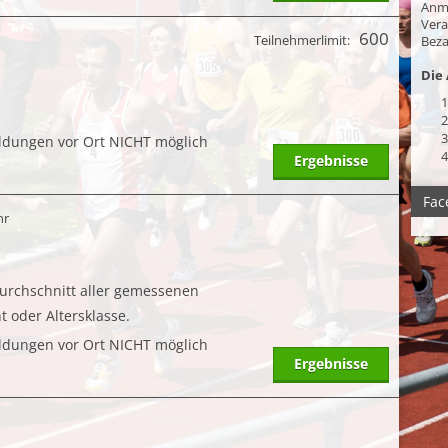
Anm
Vera
600
Teilnehmerlimit:
Beza
Die 
1
2
3
ldungen vor Ort NICHT möglich
4
Ergebnisse
Fac
hr
Durchschnitt aller gemessenen
t oder Altersklasse.
ldungen vor Ort NICHT möglich
Ergebnisse