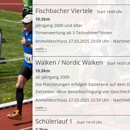
Fischbacher Viertele
Start 14:00 Uhr
10,5km
Jahrgang 2009 und älter
Firmenwertung ab 3 Teilnehmer*innen
Anmeldeschluss 27.03.2025 23:59 Uhr - Nachme
mehr ››
Walken / Nordic Walken
Start 14:05 U
10,5km
ab Jahrgang 2009
Die Platzierungen erfolgen basierend auf dem 
Zielzeiten, ohne Berücksichtigung von Geschlech
Anmeldeschluss 27.03.2025 23:59 Uhr - Nachme
mehr ››
Schülerlauf 1
Start 14:10 Uhr
3,7km