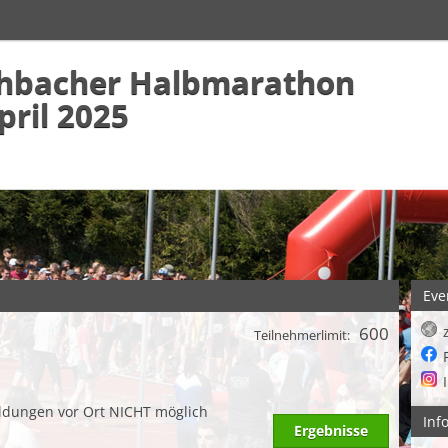
schbacher Halbmarathon
pril 2025
Eve
600
Teilnehmerlimit:
ldungen vor Ort NICHT möglich
Inf
Ergebnisse