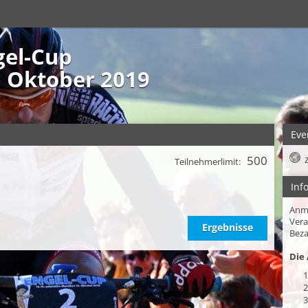
gel-Cup
. Oktober 2019
Eve
500
Teilnehmerlimit:
Inf
Anm
Vera
Ergebnisse
Beza
Die 
1
2
3