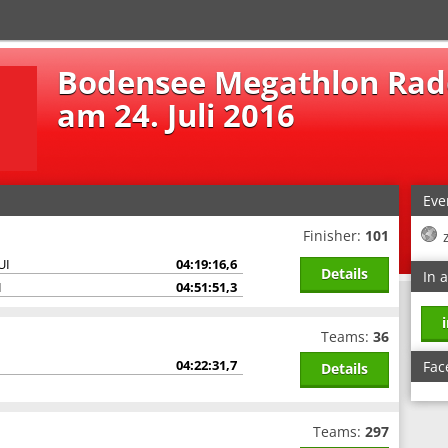
Bodensee Megathlon Rado
am 24. Juli 2016
Eve
Finisher:
101
UI
04:19:16,6
Details
In 
I
04:51:51,3
Teams:
36
04:22:31,7
Fac
Details
Teams:
297