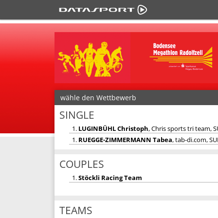
wähle den Wettbewerb
SINGLE
1.
LUGINBÜHL Christoph
, Chris sports tri team, S
1.
RUEGGE-ZIMMERMANN Tabea
, tab-di.com, SU
COUPLES
1.
Stöckli Racing Team
TEAMS