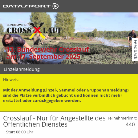
Feedbac
13. Bundeswehr Crosslauf
am 17. September 2025
Einzelanmeldung
Hinweis:
Mit der Anmeldung (Einzel-, Sammel oder Gruppenanmeldung)
sind die Plätze
verbindlich
gebucht und können
nicht mehr
erstattet oder zurückgegeben
werden.
Crosslauf - Nur für Angestellte des
Teilnehmerlimit:
Öffentlichen Dienstes
440
Start 08:00 Uhr