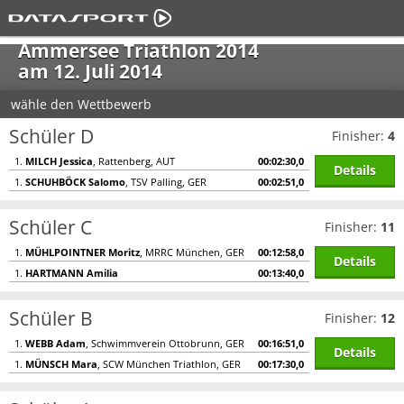
Ammersee Triathlon 2014
am 12. Juli 2014
wähle den Wettbewerb
Schüler D
Finisher:
4
1.
MILCH Jessica
, Rattenberg, AUT
00:02:30,0
Details
1.
SCHUHBÖCK Salomo
, TSV Palling, GER
00:02:51,0
Schüler C
Finisher:
11
1.
MÜHLPOINTNER Moritz
, MRRC München, GER
00:12:58,0
Details
1.
HARTMANN Amilia
00:13:40,0
Schüler B
Finisher:
12
1.
WEBB Adam
, Schwimmverein Ottobrunn, GER
00:16:51,0
Details
1.
MÜNSCH Mara
, SCW München Triathlon, GER
00:17:30,0