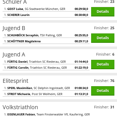
Schüler A
Finisher:
23
1.
GEIST Luisa
, SG Stadtwerke München, GER
00:29:58,0
Details
1.
SCHERER Laurin
00:30:00,0
Jugend B
Finisher:
25
1.
SCHUHBÖCK Seraphin
, TSV Palling, GER
00:25:55,0
Details
1.
SCHÖTTNER Magdalena
00:29:11,0
Jugend A
Finisher:
6
1.
FÜRTIG Daniel
, Triathlon SC Riederau, GER
01:14:44,0
Details
1.
FÜRTIG Carolin
, Triathlon SC Riederau, GER
01:22:19,0
Elitesprint
Finisher:
76
1.
SPERL Maximilian
, SC Delphin Ingolstadt, GER
01:00:34,0
Details
1.
STREIT Michaela
, Post SV Weilheim, GER
01:13:31,0
Volkstriathlon
Finisher:
31
1.
EISENLAUER Fabian
, Team Finsterwalder VfL Kaufering, GER