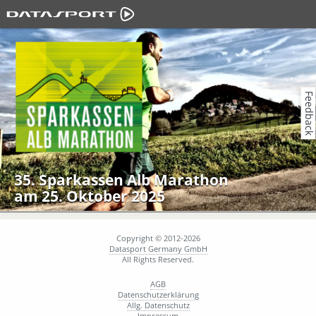
Feedback
35. Sparkassen Alb Marathon
am 25. Oktober 2025
Copyright © 2012-2026
Datasport Germany GmbH
All Rights Reserved.
AGB
Datenschutzerklärung
Allg. Datenschutz
Impressum