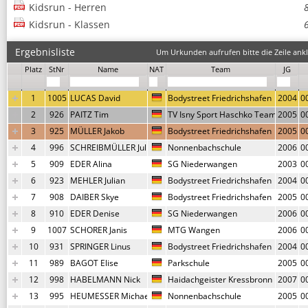
Kidsrun - Herren
Kidsrun - Klassen
Ergebnisliste
Um Urkunden aufrufen bitte die Zeile ankl
Platz
StNr
Name
NAT
Team
JG
1
1005
LUCAS David
Bodystreet Friedrichshafen
2004
0
2
926
PAITZ Tim
TV Isny Sport Haschko Team
2005
0
3
925
MÜLLER Jakob
Bodystreet Friedrichshafen
2005
0
4
996
SCHREIBMÜLLER Julius
Nonnenbachschule
2006
0
5
909
EDER Alina
SG Niederwangen
2003
0
6
923
MEHLER Julian
Bodystreet Friedrichshafen
2004
0
7
908
DAIBER Skye
Bodystreet Friedrichshafen
2005
0
8
910
EDER Denise
SG Niederwangen
2006
0
9
1007
SCHORER Janis
MTG Wangen
2006
0
10
931
SPRINGER Linus
Bodystreet Friedrichshafen
2004
0
11
989
BAGOT Elise
Parkschule
2005
0
12
998
HABELMANN Nick
Haidachgeister Kressbronn
2007
0
13
995
HEUMESSER Michael
Nonnenbachschule
2005
0