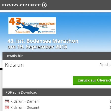
43. Int. Bodensee Marathon
am 19. September 2015
Details für
Kidsrun
Finish
zurück zur Übersic
PDF zum Download
Kidsrun - Damen
Kidsrun - Gesamt