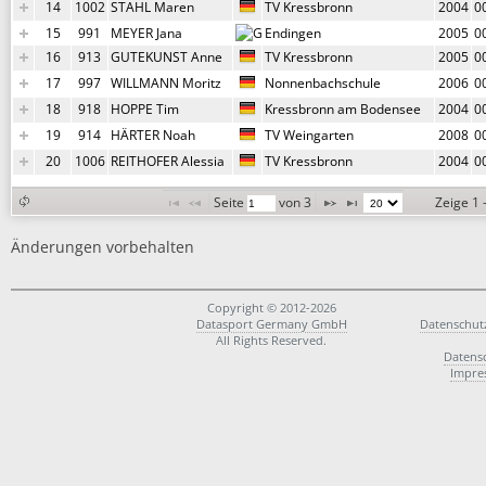
14
1002
STAHL Maren
TV Kressbronn
2004
0
15
991
MEYER Jana
Endingen
2005
0
16
913
GUTEKUNST Anne
TV Kressbronn
2005
0
17
997
WILLMANN Moritz
Nonnenbachschule
2006
0
18
918
HOPPE Tim
Kressbronn am Bodensee
2004
0
19
914
HÄRTER Noah
TV Weingarten
2008
0
20
1006
REITHOFER Alessia
TV Kressbronn
2004
0
Seite 
 von 
3
Zeige 1 
Änderungen vorbehalten
Copyright © 2012-2026
Datasport Germany GmbH
Datenschut
All Rights Reserved.
Datens
Impre