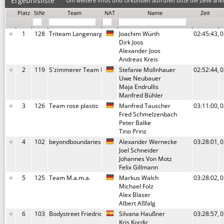
Ergebnisliste
Um weitere Infos und Urkunden aufrufen bitte die Zeile ankl
Platz
StNr
Team
NAT
Name
Zeit
1
128
Triteam Langenargen
Joachim Würth
02:45:43,4
0
Dirk Joos
Alexander Joos
Andreas Kreis
2
119
S´zimmerer Team Proformance
Stefanie Mollnhauer
02:52:44,7
0
Uwe Neubauer
Maja Endrullis
Manfred Bühler
3
126
Team rose plastic
Manfred Tauscher
03:11:00,3
0
Fred Schmelzenbach
Peter Balke
Tino Prinz
4
102
beyondboundaries
Alexander Wernecke
03:28:01,5
0
Joel Schneider
Johannes Von Motz
Felix Gillmann
5
125
Team M.a.m.a.
Markus Walch
03:28:02,1
0
Michael Folz
Alex Blaser
Albert Aßfalg
6
103
Bodystreet Friedrichshafen
Silvana Haußner
03:28:57,9
0
Kris Kordic