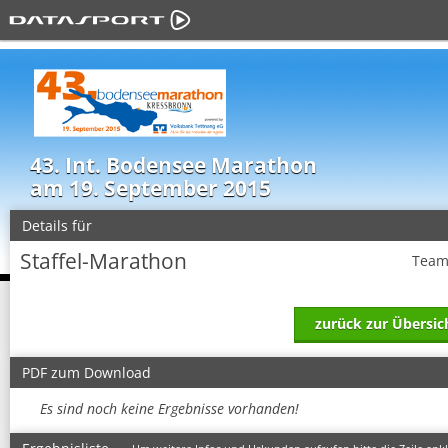
43. Int. Bodensee Marathon
am 19. September 2015
Details für
Staffel-Marathon
Team
zurück zur Übersic
PDF zum Download
Es sind noch keine Ergebnisse vorhanden!