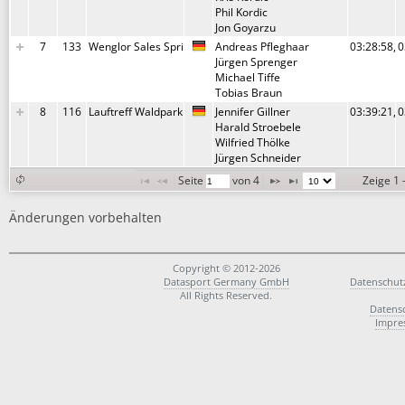
Phil Kordic
Jon Goyarzu
7
133
Wenglor Sales Sprinter
Andreas Pfleghaar
03:28:58,2
0
Jürgen Sprenger
Michael Tiffe
Tobias Braun
8
116
Lauftreff Waldpark
Jennifer Gillner
03:39:21,8
0
Harald Stroebele
Wilfried Thölke
Jürgen Schneider
9
105
die Gestiefelten Muskelkater
Melanie Geiselhart
03:41:41,6
0
Seite 
 von 
4
Zeige 1 
Christian Walter
Petra Walter
Änderungen vorbehalten
Richard Geiselhart
10
101
4 auf Einen Streich
Almut Haag
03:44:40,4
0
Thomas Vetterl
Copyright © 2012-2026
Rolf Haag
Datasport Germany GmbH
Datenschut
Florian Schneider
All Rights Reserved.
Datens
Impre