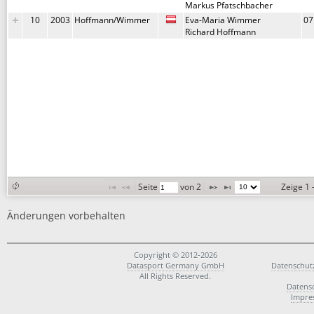
Markus Pfatschbacher
10
2003
Hoffmann/Wimmer
Eva-Maria Wimmer
07
Richard Hoffmann
Seite 
 von 
2
Zeige 1 
Änderungen vorbehalten
Copyright © 2012-2026
Datasport Germany GmbH
Datenschut
All Rights Reserved.
Datens
Impre