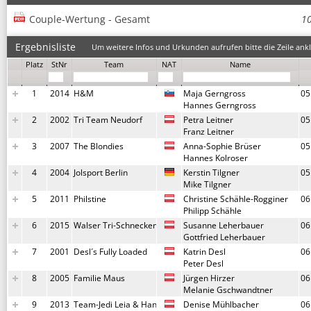
Couple-Wertung - Gesamt
1
Ergebnisliste
Um weitere Infos und Urkunden aufrufen bitte die Zeile ankl
Platz
StNr
Team
NAT
Name
1
2014
H&M
Maja Gerngross
05
Hannes Gerngross
2
2002
Tri Team Neudorf
Petra Leitner
05
Franz Leitner
3
2007
The Blondies
Anna-Sophie Brüser
05
Hannes Kolroser
4
2004
Jolsport Berlin
Kerstin Tilgner
05
Mike Tilgner
5
2011
Philstine
Christine Schähle-Rogginer
06
Philipp Schähle
6
2015
Walser Tri-Schnecken
Susanne Leherbauer
06
Gottfried Leherbauer
7
2001
Desl´s Fully Loaded
Katrin Desl
06
Peter Desl
8
2005
Familie Maus
Jürgen Hirzer
06
Melanie Gschwandtner
9
2013
Team-Jedi Leia & Han
Denise Mühlbacher
06