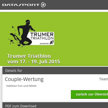
Trumer Triathlon
vom 17. - 19. Juli 2015
Details für
Couple-Wertung
Team
Addition Fun und Mittel
zurück zur Übersic
PDF zum Download