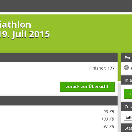
iathlon
9. Juli 2015
Eve
Finisher:
177
In 
zurück zur Übersicht
Zu 
93 KB
103 KB
97 KB
Stat