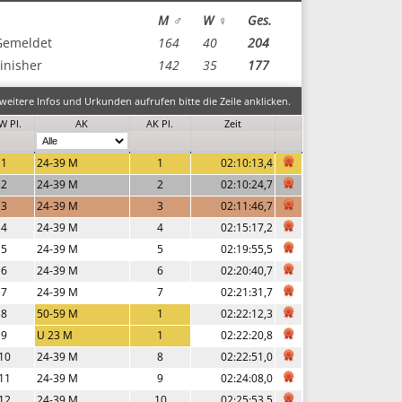
M ♂
W ♀
Ges.
Gemeldet
164
40
204
inisher
142
35
177
eitere Infos und Urkunden aufrufen bitte die Zeile anklicken.
W Pl.
AK
AK Pl.
Zeit
1
24-39 M
1
02:10:13,4
2
24-39 M
2
02:10:24,7
3
24-39 M
3
02:11:46,7
4
24-39 M
4
02:15:17,2
5
24-39 M
5
02:19:55,5
6
24-39 M
6
02:20:40,7
7
24-39 M
7
02:21:31,7
8
50-59 M
1
02:22:12,3
9
U 23 M
1
02:22:20,8
10
24-39 M
8
02:22:51,0
11
24-39 M
9
02:24:08,0
12
24-39 M
10
02:25:53,5