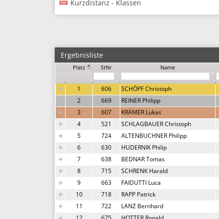
Kurzdistanz - Klassen
Ergebnisliste
Platz
StNr
Name
1
606
SCHÖPF Christoph
2
669
REINER Philipp
3
607
KRÄMER Lukas
4
521
SCHLAGBAUER Christoph
5
724
ALTENBUCHNER Philipp
6
630
HUDERNIK Philip
7
638
BEDNAR Tomas
8
715
SCHRENK Harald
9
663
FAIDUTTI Luca
10
718
RAPP Patrick
11
722
LANZ Bernhard
12
675
HOTTER Ronald