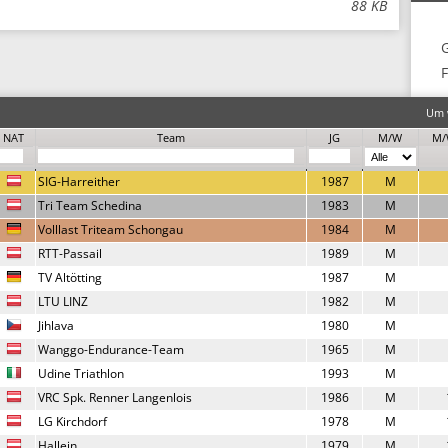
88 KB
F
Um w
NAT
Team
JG
M/W
M/
SIG-Harreither
1987
M
Tri Team Schedina
1983
M
Volllast Triteam Schongau
1984
M
RTT-Passail
1989
M
TV Altötting
1987
M
LTU LINZ
1982
M
Jihlava
1980
M
Wanggo-Endurance-Team
1965
M
Udine Triathlon
1993
M
VRC Spk. Renner Langenlois
1986
M
LG Kirchdorf
1978
M
Hallein
1979
M