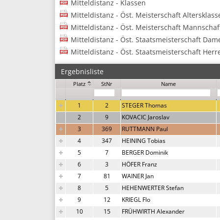
Mitteldistanz - Klassen
Mitteldistanz - Öst. Meisterschaft Altersklass
Mitteldistanz - Öst. Meisterschaft Mannscha
Mitteldistanz - Öst. Staatsmeisterschaft Dam
Mitteldistanz - Öst. Staatsmeisterschaft Herr
Ergebnisliste
Platz
StNr
Name
1
2
STEGER Thomas
2
9
KOVACIC Jaroslav
3
369
RUTTMANN Paul
4
347
HEINING Tobias
5
7
BERGER Dominik
6
3
HÖFER Franz
7
81
WAINER Jan
8
5
HEHENWERTER Stefan
9
12
KRIEGL Flo
10
15
FRÜHWIRTH Alexander