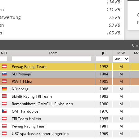
114 KB
en
111 KB
ftswertung
75 KB
F
en
93 KB
en
105 KB
Um w
NAT
Team
JG
M/W
M/
Pewag Racing Team
1992
M
SD Posavje
1984
M
PSV Tri-Linz
1985
M
Nürnberg
1988
M
Skinfit Racing TRI Team
1983
M
Romantikhotel GMACHL Elixhausen
1980
M
OMT Pardubice
1976
M
TRI Team Hallein
1995
M
Pewag Racing Team
1981
M
URC sparkasse renner langenlois
1969
M