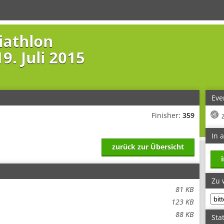
iathlon
9. Juli 2015
Eve
Finisher:
359
In 
zurück zur Übersicht
Zu 
81 KB
123 KB
88 KB
Stat