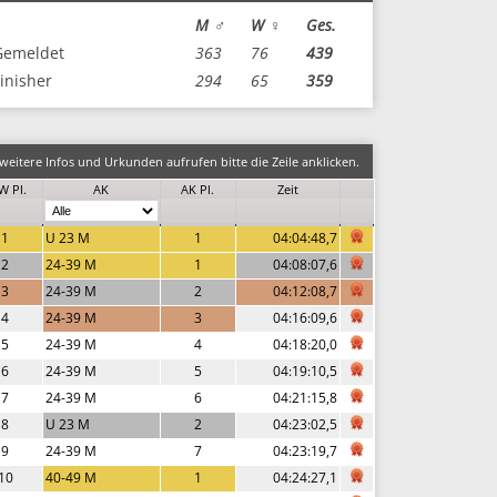
M ♂
W ♀
Ges.
Gemeldet
363
76
439
inisher
294
65
359
eitere Infos und Urkunden aufrufen bitte die Zeile anklicken.
W Pl.
AK
AK Pl.
Zeit
1
U 23 M
1
04:04:48,7
2
24-39 M
1
04:08:07,6
3
24-39 M
2
04:12:08,7
4
24-39 M
3
04:16:09,6
5
24-39 M
4
04:18:20,0
6
24-39 M
5
04:19:10,5
7
24-39 M
6
04:21:15,8
8
U 23 M
2
04:23:02,5
9
24-39 M
7
04:23:19,7
10
40-49 M
1
04:24:27,1