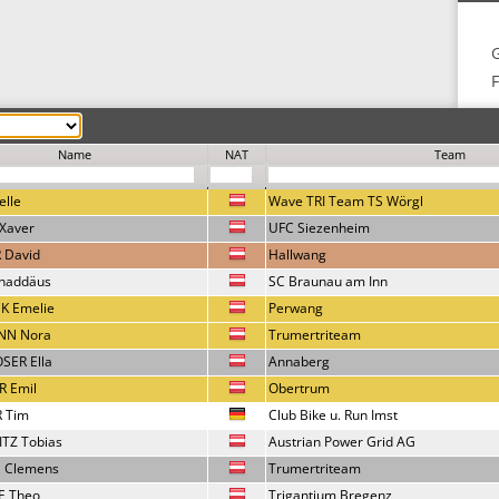
F
Name
NAT
Team
elle
Wave TRI Team TS Wörgl
Xaver
UFC Siezenheim
 David
Hallwang
haddäus
SC Braunau am Inn
 Emelie
Perwang
NN Nora
Trumertriteam
ER Ella
Annaberg
 Emil
Obertrum
 Tim
Club Bike u. Run Imst
TZ Tobias
Austrian Power Grid AG
 Clemens
Trumertriteam
E Theo
Trigantium Bregenz