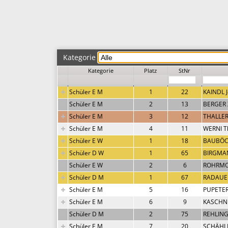
Kategorie
Kategorie
Platz
StNr
Schüler E M
1
22
KAINDL J
Schüler E M
2
13
BERGER 
Schüler E M
3
12
THALLER
Schüler E M
4
11
WERNI T
Schüler E W
1
18
BAUBÖCK
Schüler D W
1
65
BIRGMA
Schüler E W
2
6
ROHRMOS
Schüler D M
1
67
RADAUER
Schüler E M
5
16
PUPETER
Schüler E M
6
9
KASCHNI
Schüler D M
2
75
REHLING
Schüler E M
7
20
SCHÄHL