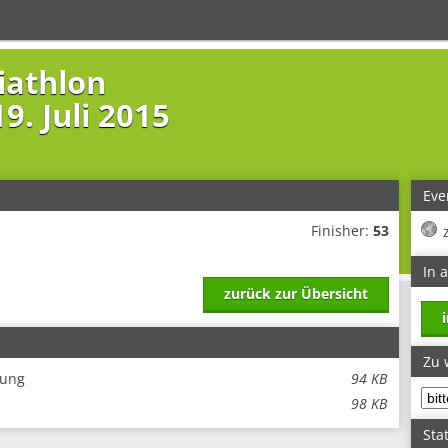
iathlon
9. Juli 2015
Eve
Finisher:
53
In 
zurück zur Übersicht
Zu 
tung
94 KB
98 KB
Stat