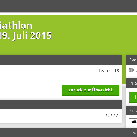
iathlon
9. Juli 2015
Eve
Teams:
18
In 
zurück zur Übersicht
Zu 
111 KB
Um w