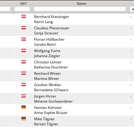
NAT
Name
Bernhard Kranzinger
-
Katrin Lang
Claudius Pletzenauer
-
Sonja Strasser
Florian Höllbacher
-
Sandra Rehrl
Wolfgang Fuchs
-
Johanna Ziegler
Christian Lehner
-
Katharina Feuchtner
Reinhard Winter
-
Martina Winter
Günther Winkler
-
Bernadette SChwarz
Jürgen Hirzer
-
Melanie Gschwandtner
Hannes Kolroser
-
Anna-Sophie Brüser
Mike Tilgner
-
Kerstin Tilgner