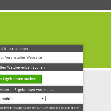
nt-Informationen
zur Veranstalter Webseite
allen Wettbewerben suchen
in Ergebnissen suchen
weiteren Ergebnissen wechseln...
eitere Infos und Urkunden aufrufen bitte die Zeile anklicken.