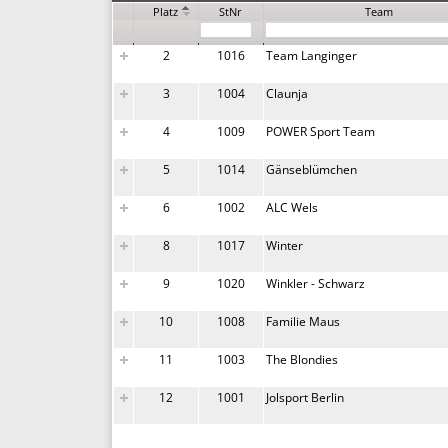
Platz
StNr
Team
2
1016
Team Langinger
3
1004
Claunja
4
1009
POWER Sport Team
5
1014
Gänseblümchen
6
1002
ALC Wels
8
1017
Winter
9
1020
Winkler - Schwarz
10
1008
Familie Maus
11
1003
The Blondies
12
1001
Jolsport Berlin