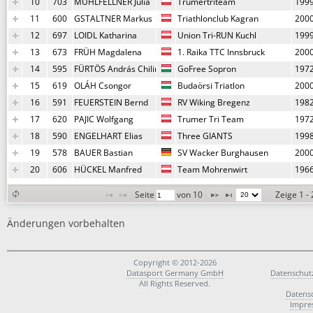
10
703
MÜHLFELLNER Julia
Trumertriteam
199
11
600
GSTALTNER Markus
Triathlonclub Kagran
200
12
697
LOIDL Katharina
Union Tri-RUN Kuchl
199
13
673
FRÜH Magdalena
1. Raika TTC Innsbruck
200
14
595
FÜRTÖS András Chilimboro
GoFree Sopron
197
15
619
OLÁH Csongor
Budaörsi Triatlon
200
16
591
FEUERSTEIN Bernd
RV Wiking Bregenz
198
17
620
PAJIC Wolfgang
Trumer Tri Team
197
18
590
ENGELHART Elias
Three GIANTS
199
19
578
BAUER Bastian
SV Wacker Burghausen
200
20
606
HÜCKEL Manfred
Team Mohrenwirt
196
Seite 
 von 
10
Zeige 1 -
Änderungen vorbehalten
Copyright © 2012-2026
Datasport Germany GmbH
Datenschut
All Rights Reserved.
Datens
Impre