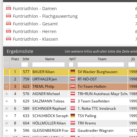
Funtriathlon - Damen
Funtriathlon - Flachgauwertung
Funtriathlon - Gesamt
Funtriathlon - Herren
Funtriathlon - Klassen
Ergebnisliste
Um weitere Infos aufrufen bitte die Zeile ankl
Platz
StNr
Name
NAT
Team
JG
1
577
BAUER Kilian
SV Wacker Burghausen
199
2
759
URTHALER Jan
RT-NÖ-OST
199
3
623
TREML Philip
Tri-Team Hallein
199
4
576
AIGNER Michael
TRI+RUN Autohaus Mayr Schwarz
198
5
629
SALZMANN Tobias
3 Team Saalfelden
199
6
589
EICHINGER Raphael
1. Raika TTC Innsbruck
199
7
633
SCHUHBÖCK Seraphin
TSV Palling
199
8
604
HÖLLMÜLLER Kilian
TRV Krems
199
9
596
GLEISENBERGER Franz
Gaudiradler Wagrain
197