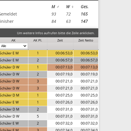
M ♂
W ♀
Ges.
Gemeldet
93
72
165
inisher
84
63
147
Um weitere Infos aufrufen bitte die Zeile anklicken.
AK
AK Pl.
Zeit
Zeit Netto
Schüler E M
1
00:06:53,0
00:06:53,0
Schüler E M
2
00:06:57,0
00:06:57,0
Schüler D W
1
00:07:13,0
00:07:13,0
Schüler D W
2
00:07:19,0
00:07:19,0
Schüler D W
3
00:07:21,0
00:07:21,0
Schüler D W
3
00:07:21,0
00:07:21,0
Schüler D M
1
00:07:25,0
00:07:25,0
Schüler E W
1
00:07:26,0
00:07:26,0
Schüler D M
2
00:07:31,0
00:07:31,0
Schüler D W
5
00:07:31,0
00:07:31,0
Schüler E W
2
00:07:32,0
00:07:32,0
Schüler E M
3
00:07:34,0
00:07:34,0