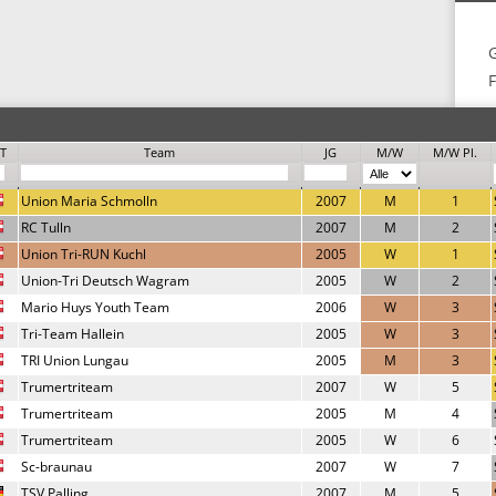
F
T
Team
JG
M/W
M/W Pl.
Union Maria Schmolln
2007
M
1
RC Tulln
2007
M
2
Union Tri-RUN Kuchl
2005
W
1
Union-Tri Deutsch Wagram
2005
W
2
Mario Huys Youth Team
2006
W
3
Tri-Team Hallein
2005
W
3
TRI Union Lungau
2005
M
3
Trumertriteam
2007
W
5
Trumertriteam
2005
M
4
Trumertriteam
2005
W
6
Sc-braunau
2007
W
7
TSV Palling
2007
M
5