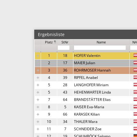
Ergebnisliste
Platz
StNr
Name
NA
1
18
HOFER Valentin
2
17
MAIER Julian
3
36
ROHRMOSER Hannah
4
39
RIPFEL Anabel
5
28
LANGHOFER Miriam
5
43
HEHENWARTER Linda
7
64
BRANDSTÄTTER Elias
8
5
KAISER Eva-Maria
9
66
KARASEK Kilian
10
34
THALER Mara
11
7
SCHNEIDER Zoe
12
19
SCHUHBÖCK Salomo