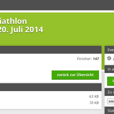
iathlon
0. Juli 2014
Eve
Finisher:
147
In 
zurück zur Übersicht
Zu 
63 KB
70 KB
Stat