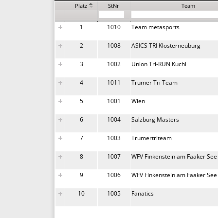
Platz
StNr
Team
1
1010
Team metasports
2
1008
ASICS TRI Klosterneuburg
3
1002
Union Tri-RUN Kuchl
4
1011
Trumer Tri Team
5
1001
Wien
6
1004
Salzburg Masters
7
1003
Trumertriteam
8
1007
WFV Finkenstein am Faaker See
9
1006
WFV Finkenstein am Faaker See
10
1005
Fanatics