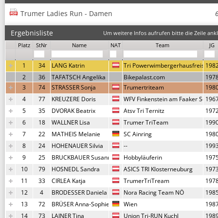
Trumer Ladies Run - Damen
Ergebnisliste
Um weitere Infos aufrufen bitte die Zeile ankl
Platz
StNr
Name
NAT
Team
JG
1
34
LANG Katrin
Tri Powerwimbergerhausfreistadt
198
2
36
TAFATSCH Angelika
Bikepalast.com
197
3
74
STRASSER Sonja
Trumertriteam
198
4
77
KREUZERE Doris
WFV Finkenstein am Faaker See
196
5
35
DVORAK Beatrix
Atsv Tri Ternitz
197
6
18
WALLNER Lisa
Trumer TriTeam
199
7
22
MATHEIS Melanie
SC Ainring
198
8
24
HOHENAUER Silvia
--
199
9
25
BRUCKBAUER Susanne
Hobbyläuferin
197
10
79
HOSNEDL Sandra
ASICS TRI Klosterneuburg
197
11
33
CIRLEA Katja
TrumerTriTream
197
12
4
BRODESSER Daniela
Nora Racing Team NÖ
198
13
72
BRÜSER Anna-Sophie
Wien
198
14
73
LAINER Tina
Union Tri-RUN Kuchl
198