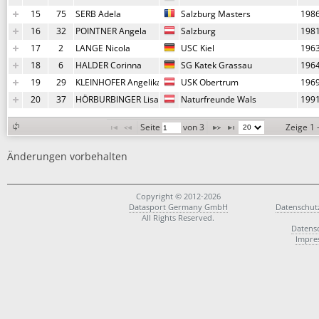
15
75
SERB Adela
Salzburg Masters
198
16
32
POINTNER Angela
Salzburg
198
17
2
LANGE Nicola
USC Kiel
196
18
6
HALDER Corinna
SG Katek Grassau
196
19
29
KLEINHOFER Angelika
USK Obertrum
196
20
37
HÖRBURBINGER Lisa
Naturfreunde Wals
199
Seite 
 von 
3
Zeige 1 
Änderungen vorbehalten
Copyright © 2012-2026
Datasport Germany GmbH
Datenschut
All Rights Reserved.
Datens
Impre