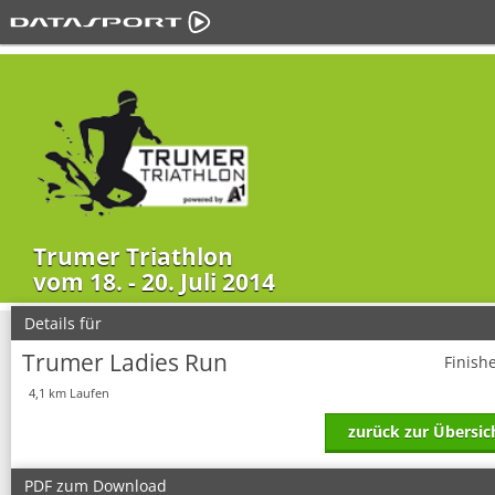
Trumer Triathlon
vom 18. - 20. Juli 2014
Details für
Trumer Ladies Run
Finish
4,1 km Laufen
zurück zur Übersic
PDF zum Download