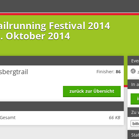
ailrunning Festival 2014
6. Oktober 2014
Eve
sbergtrail
Finisher:
86
In 
zurück zur Übersicht
Zu 
- Gesamt
66 KB
Stat