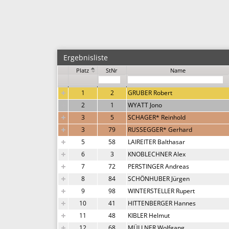
Ergebnisliste
Platz
StNr
Name
1
2
GRUBER Robert
2
1
WYATT Jono
3
5
SCHAGER* Reinhold
3
79
RUSSEGGER* Gerhard
5
58
LAIREITER Balthasar
6
3
KNOBLECHNER Alex
7
72
PERSTINGER Andreas
8
84
SCHÖNHUBER Jürgen
9
98
WINTERSTELLER Rupert
10
41
HITTENBERGER Hannes
11
48
KIBLER Helmut
12
68
MÜLLNER Wolfgang