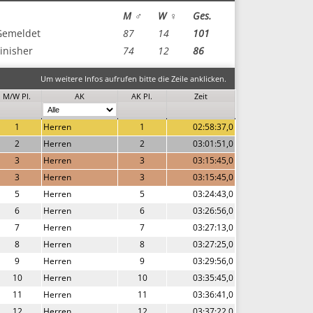
M ♂
W ♀
Ges.
Gemeldet
87
14
101
inisher
74
12
86
Um weitere Infos aufrufen bitte die Zeile anklicken.
M/W Pl.
AK
AK Pl.
Zeit
1
Herren
1
02:58:37,0
2
Herren
2
03:01:51,0
3
Herren
3
03:15:45,0
3
Herren
3
03:15:45,0
5
Herren
5
03:24:43,0
6
Herren
6
03:26:56,0
7
Herren
7
03:27:13,0
8
Herren
8
03:27:25,0
9
Herren
9
03:29:56,0
10
Herren
10
03:35:45,0
11
Herren
11
03:36:41,0
12
Herren
12
03:37:22,0