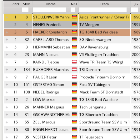
Platz
StNr
Name
NAT
Team
JG
1
8
STOLLENWERK Yannic
Asics Frontrunner / Kölner Triathl
199
2
4
HENES Frederik
TV Mengen
199
3
5
HÄCKER Konstantin
TG 1848 Bad Waldsee
198
4
32
CAPELLARO Thomas
SG Niederwangen
198
5
3
HERMANN Sebastian
DAV Ravensburg
198
6
23
MANN Nicolas
Vfl Pfullingen Triathlon
200
7
6
KAINDL Tjebbe
Wave TRI Team TS Wörgl
199
8
134
BUXHOFER Matthias
TRI Dornbirn
197
9
7
PAUGER Leon
Procycle Triteam Dornbirn
199
10
151
OSTERTAG Simon
Post-SV Tübingen
199
11
108
NEBEL Rodrigo
Mack Team SF Dornstadt
197
12
2
LÖW Markus
TG 1848 Bad Waldsee
197
13
26
MÄNNER Magnus
Tsch Langenau
199
14
31
GSCHWANDTNER Max
TG Biberach Triathlon
199
15
55
ZELL Marcus
Sportfreund Team SSV Ulm 1846
199
16
30
ENGELHARDT Lucas
Sportfreund Team SSV Ulm 1846
199
17
35
VESTER Peter
TF Feuerbach
197