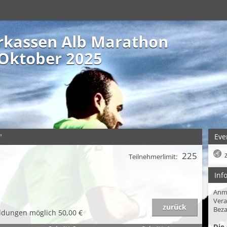
arkassen Alb Marathon
 Oktober 2025
"
Eve
225
Teilnehmerlimit:
Inf
Anm
Vera
zurück
Beza
ldungen möglich 50,00 €
Die 