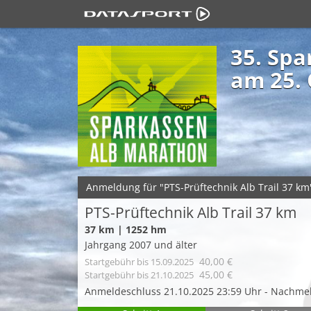
35. Sp
am 25.
Anmeldung für "PTS-Prüftechnik Alb Trail 37 km
PTS-Prüftechnik Alb Trail 37 km
37 km | 1252 hm
Jahrgang 2007 und älter
40,00 €
Startgebühr
bis 15.09.2025
45,00 €
Startgebühr
bis 21.10.2025
Anmeldeschluss 21.10.2025 23:59 Uhr - Nachme