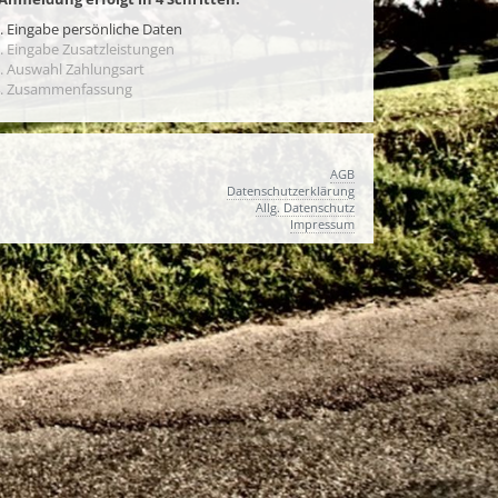
. Eingabe persönliche Daten
. Eingabe Zusatzleistungen
. Auswahl Zahlungsart
. Zusammenfassung
AGB
Datenschutzerklärung
Allg. Datenschutz
Impressum