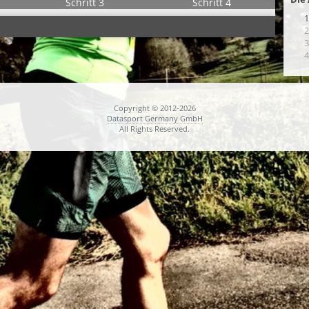
Schritt 3
Schritt 4
1
2
3
4
Copyright © 2012-2026
Datasport Germany GmbH
All Rights Reserved.