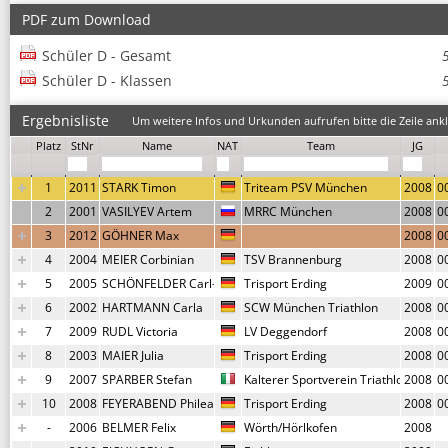
PDF zum Download
Schüler D - Gesamt
Schüler D - Klassen
Ergebnisliste
Um weitere Infos und Urkunden aufrufen bitte die Zeile ankl
Platz
StNr
Name
NAT
Team
JG
1
2011
STARK Timon
Triteam PSV München
2008
0
2
2001
VASILYEV Artem
MRRC München
2008
0
3
2012
GÖHNER Max
2008
0
4
2004
MEIER Corbinian
TSV Brannenburg
2008
0
5
2005
SCHÖNFELDER Carl-Maria
Trisport Erding
2009
0
6
2002
HARTMANN Carla
SCW München Triathlon
2008
0
7
2009
RUDL Victoria
LV Deggendorf
2008
0
8
2003
MAIER Julia
Trisport Erding
2008
0
9
2007
SPARBER Stefan
Kalterer Sportverein Triathlon
2008
0
10
2008
FEYERABEND Phileas
Trisport Erding
2008
0
-
2006
BELMER Felix
Wörth/Hörlkofen
2008