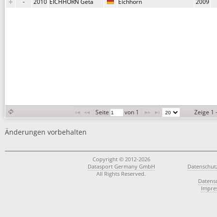
-
2010
EICHHORN Geta
Eichhorn
2009
Seite 
 von 
1
Zeige 1 
Änderungen vorbehalten
Copyright © 2012-2026
Datasport Germany GmbH
Datenschut
All Rights Reserved.
Datens
Impre