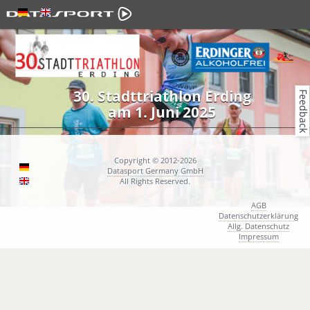
30. Stadttriathlon Erding
Feedback
am 1. Juni 2025
Copyright © 2012-2026
Datasport Germany GmbH
All Rights Reserved.
AGB
Datenschutzerklärung
Allg. Datenschutz
Impressum