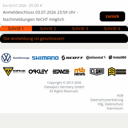
20,00 €
bis 03.07.2026
Anmeldeschluss 03.07.2026 23:59 Uhr -
zurück
Nachmeldungen NICHT möglich
Schritt 1
Schritt 2
Schritt 3
Schritt 4
Die Anmeldung ist geschlossen!
Copyright © 2012-2026
Datasport Germany GmbH
All Rights Reserved.
AGB
Datenschutzerklärung
Allg. Datenschutz
Impressum