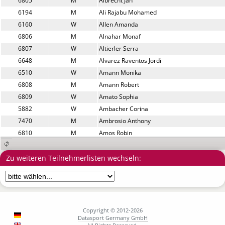
6805
M
Albrecht Jan
6194
M
Ali Rajabu Mohamed
6160
W
Allen Amanda
6806
M
Alnahar Monaf
6807
W
Altierler Serra
6648
M
Alvarez Raventos Jordi
6510
W
Amann Monika
6808
M
Amann Robert
6809
W
Amato Sophia
5882
W
Ambacher Corina
7470
M
Ambrosio Anthony
6810
M
Amos Robin
6633
M
Ananthapuram Anurag
6039
M
Anderson Reiner
Zu weiteren Teilnehmerlisten wechseln:
5867
M
Andrade Davide
6811
W
Antic Justine
6812
W
Anzer Julia
6813
M
Aoki Takeharu
Copyright © 2012-2026
5930
W
Apel Louisa
Datasport Germany GmbH