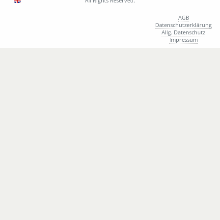
All Rights Reserved.
6814
M
Armrbuster Kevin
6816
M
Authenrieth Marcel
AGB
Datenschutzerklärung
6161
M
Avino Angelo
Allg. Datenschutz
6485
M
Avino Giuseppe
Impressum
6345
M
Aygan Talha
6736
M
Babu Basil
6546
W
Bachmann Carina
6817
M
Bachmann Jan
6520
M
Bachmann Niklas
6818
M
Badalamenti Giuseppe
6819
W
Badalamenti Jolina
6244
M
Bader Rüdiger