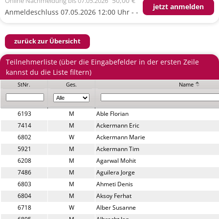
50,00 €
Online Nachmeldung
bis 07.05.2026
jetzt anmelden
Anmeldeschluss 07.05.2026 12:00 Uhr - -
zurück zur Übersicht
Teilnehmerliste (über die Eingabefelder in der ersten Zeile
kannst du die Liste filtern)
StNr.
Ges.
Name
6193
M
Able Florian
7414
M
Ackermann Eric
6802
W
Ackermann Marie
5921
M
Ackermann Tim
6208
M
Agarwal Mohit
7486
M
Aguilera Jorge
6803
M
Ahmeti Denis
6804
M
Aksoy Ferhat
6718
W
Alber Susanne