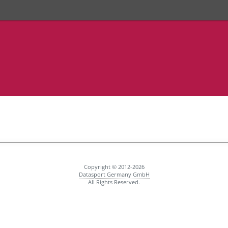
23. Trollinger Mara
vom 10. - 11. Mai 
Copyright © 2012-2026
Datasport Germany GmbH
All Rights Reserved.