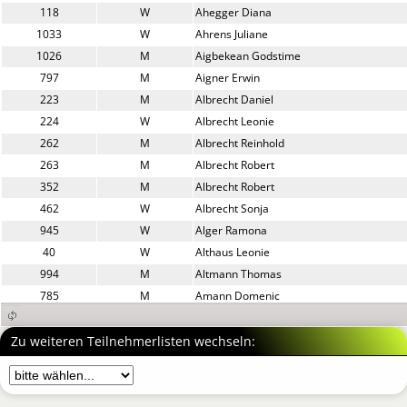
118
W
Ahegger Diana
1033
W
Ahrens Juliane
1026
M
Aigbekean Godstime
797
M
Aigner Erwin
223
M
Albrecht Daniel
224
W
Albrecht Leonie
262
M
Albrecht Reinhold
263
M
Albrecht Robert
352
M
Albrecht Robert
462
W
Albrecht Sonja
945
W
Alger Ramona
40
W
Althaus Leonie
994
M
Altmann Thomas
785
M
Amann Domenic
1034
M
Amman Harald
51
M
Andreas-Tschiesche Peter
Zu weiteren Teilnehmerlisten wechseln:
886
M
Andres Manuel
484
W
Angerer Viola
986
W
Anich Sylvia