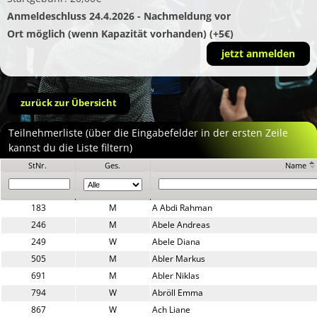
Anmeldeschluss 24.4.2026 - Nachmeldung vor
Ort möglich (wenn Kapazität vorhanden) (+5€)
jetzt anmelden
zurück zur Übersicht
Teilnehmerliste (über die Eingabefelder in der ersten Zeile
kannst du die Liste filtern)
StNr.
Ges.
Name
183
M
A Abdi Rahman
246
M
Abele Andreas
249
W
Abele Diana
505
M
Abler Markus
691
M
Abler Niklas
794
W
Abröll Emma
867
W
Ach Liane