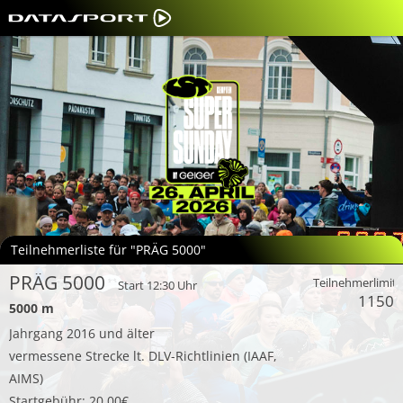
Teilnehmerliste für "PRÄG 5000"
PRÄG 5000
Teilnehmerlimit:
Start 12:30 Uhr
1150
5000 m
Jahrgang 2016 und älter
vermessene Strecke lt. DLV-Richtlinien (IAAF,
AIMS)
Startgebühr: 20,00€