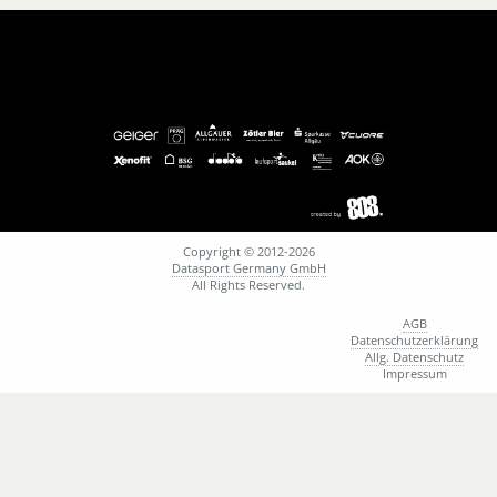
984
W
Antes Susanna
1029
W
Apel Louisa
489
W
Apel Simone
370
M
Arslantekin Abdulkadir
68
M
Asam Adrian
704
M
Auer Alexander
50
M
Aulinger Patrick
56
M
Aulinger Simon
574
M
Bachmann Yannic
Copyright © 2012-2026
742
W
Bader Anna
Datasport Germany GmbH
All Rights Reserved.
456
M
Baier Yannic
754
W
Balashova Olena
AGB
451
M
Baldermann Ingo
Datenschutzerklärung
Allg. Datenschutz
801
M
Bär Fabian
Impressum