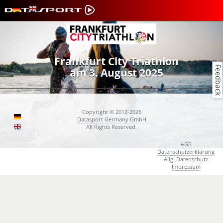
Frankfurt City Triathlon
Feedback
am 3. August 2025
Copyright © 2012-2026
Datasport Germany GmbH
All Rights Reserved.
AGB
Datenschutzerklärung
Allg. Datenschutz
Impressum