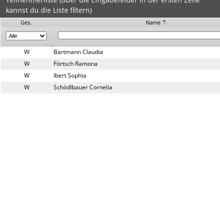
kannst du die Liste filtern)
Ges.
Name
W
Bartmann Claudia
W
Förtsch Ramona
W
Ibert Sophia
W
Schödlbauer Cornelia