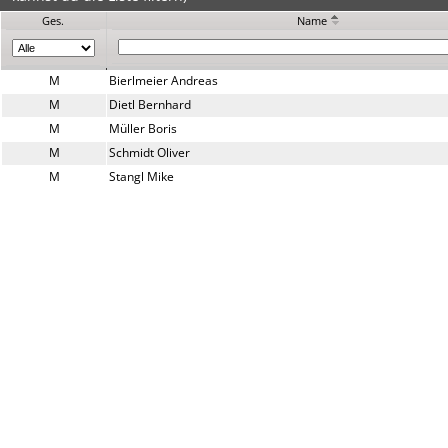
Ges.
Name
M
Bierlmeier Andreas
M
Dietl Bernhard
M
Müller Boris
M
Schmidt Oliver
M
Stangl Mike