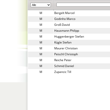
M
Bergelt Marcel
M
Godinho Marco
M
Groß David
M
Hausmann Philipp
M
Huggenberger Stefan
M
Kügle Stefan
M
Maurer Christian
M
Peischl Christoph
M
Reiche Peter
M
Schmid Daniel
M
Zupancic Till