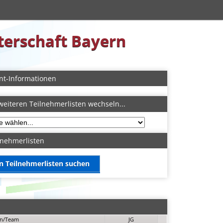
sterschaft Bayern
nt-Informationen
weiteren Teilnehmerlisten wechseln...
lnehmerlisten
in Teilnehmerlisten suchen
in/Team
JG