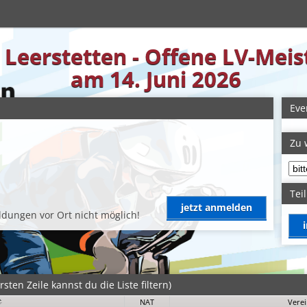
n Leerstetten - Offene LV-Mei
am 14. Juni 2026
Eve
Zu 
Tei
jetzt anmelden
dungen vor Ort nicht möglich!
sten Zeile kannst du die Liste filtern)
NAT
Vere