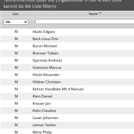
kannst du die Liste filtern)
Ges.
Name
M
Akulis Edgars
M
Back Linus-Finn
M
Baron Michael
M
Brenner Tobias
M
Gjarmati Andreas
M
Gutmann Marcus
M
Häckl Alexander
M
Hildner Christian
M
Kehrer Handbike Mh 4 Manuel
M
Klein Daniel
M
Knauer Jan
M
Kühn Claudius
M
Lauer Johannes
M
Lehner Stefan
M
Menz Philip