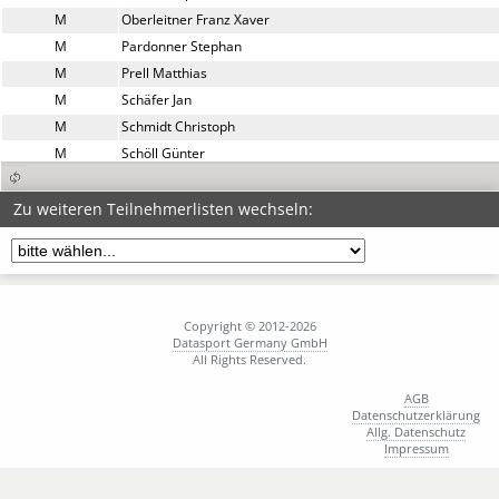
M
Oberleitner Franz Xaver
M
Pardonner Stephan
M
Prell Matthias
M
Schäfer Jan
M
Schmidt Christoph
M
Schöll Günter
M
Stahl Michael
M
Steck Handbike Mh 3 Martin
Zu weiteren Teilnehmerlisten wechseln:
M
Tröger Michael
M
Trompke Clemens
M
Zupancic Heiner
Copyright © 2012-2026
Datasport Germany GmbH
All Rights Reserved.
AGB
Datenschutzerklärung
Allg. Datenschutz
Impressum