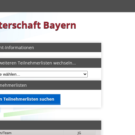
sterschaft Bayern
nt-Informationen
weiteren Teilnehmerlisten wechseln...
lnehmerlisten
in Teilnehmerlisten suchen
in/Team
JG