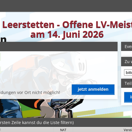
n Leerstetten - Offene LV-Mei
am 14. Juni 2026
Eve
Zu 
Tei
jetzt anmelden
dungen vor Ort nicht möglich!
sten Zeile kannst du die Liste filtern)
NAT
Vere