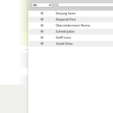
M
Derjung Xaver
M
Kasparak Paul
M
Oberniedermaier Benno
M
Schmitt Julian
M
Steffl Linus
M
Yazidi Omar