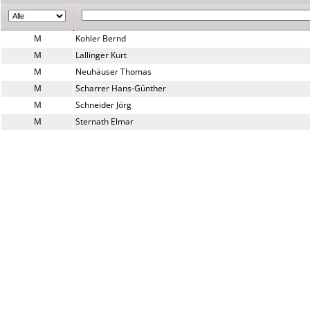
M
Kohler Bernd
M
Lallinger Kurt
M
Neuhäuser Thomas
M
Scharrer Hans-Günther
M
Schneider Jörg
M
Sternath Elmar