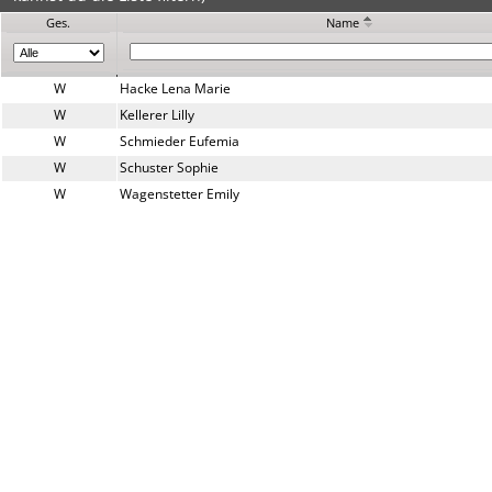
Ges.
Name
W
Hacke Lena Marie 
W
Kellerer Lilly
W
Schmieder Eufemia
W
Schuster Sophie
W
Wagenstetter Emily