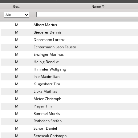
Ges.
Name
M
Albert Marius
M
Biederer Dennis
M
Dohrmann Lorenz
M
Echtermann Leon Fausto
M
Enzinger Marinus
M
Helbig Bendikt
M
Himmler Wolfgang
M
Ihle Maximilian
M
Klugesherz Tim
M
Lipka Mathias
M
Meier Christoph
M
Pleyer Tim
M
Rommel Morris
M
Rothdach Stefan
M
Schorr Daniel
M
Setescak Christoph