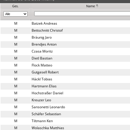
Ges.
Name
M
Batzek Andreas
M
Bettschnitt Christof
M
Bräunig Jaro
M
Brendjes Anton
M
Czasa Moritz
M
Dietl Bastian
M
Flock Matteo
M
Gutgesell Robert
M
Häckl Tobias
M
Hartmann Elias
M
Hochstraßer Daniel
M
Kreuzer Leo
M
Sansonetti Leonardo
M
Schäfer Sebastian
M
Tiltmann Ken
M
Wolaschka Matthias