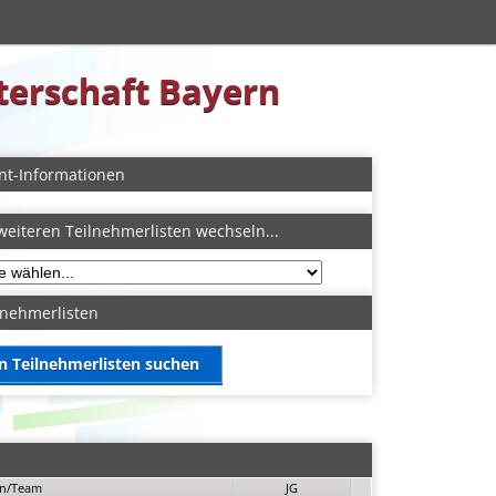
sterschaft Bayern
nt-Informationen
weiteren Teilnehmerlisten wechseln...
lnehmerlisten
in Teilnehmerlisten suchen
in/Team
JG