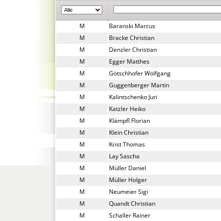
M
Baranski Marcus
M
Bracke Christian
M
Denzler Christian
M
Egger Matthes
M
Götschhofer Wolfgang
M
Guggenberger Martin
M
Kalintschenko Juri
M
Katzler Heiko
M
Klämpfl Florian
M
Klein Christian
M
Krist Thomas
M
Lay Sascha
M
Müller Daniel
M
Müller Holger
M
Neumeier Sigi
M
Quandt Christian
M
Schaller Rainer