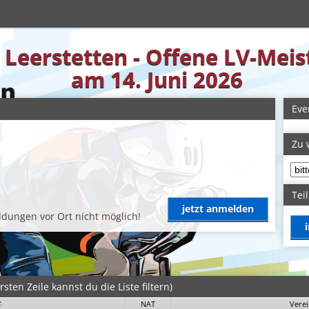
n Leerstetten - Offene LV-Mei
am 14. Juni 2026
Eve
Zu 
Tei
jetzt anmelden
dungen vor Ort nicht möglich!
sten Zeile kannst du die Liste filtern)
NAT
Vere