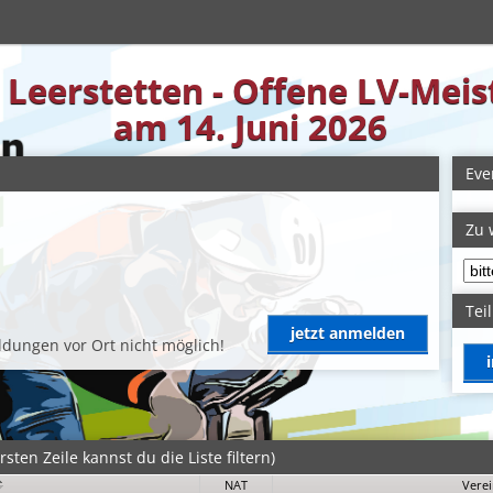
n Leerstetten - Offene LV-Mei
am 14. Juni 2026
Eve
Zu 
Tei
jetzt anmelden
dungen vor Ort nicht möglich!
sten Zeile kannst du die Liste filtern)
NAT
Vere