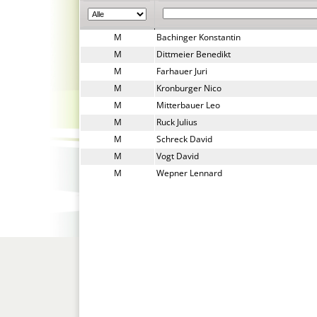
M
Bachinger Konstantin
M
Dittmeier Benedikt
M
Farhauer Juri
M
Kronburger Nico
M
Mitterbauer Leo
M
Ruck Julius
M
Schreck David
M
Vogt David
M
Wepner Lennard