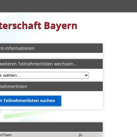
sterschaft Bayern
nt-Informationen
weiteren Teilnehmerlisten wechseln...
lnehmerlisten
in Teilnehmerlisten suchen
in/Team
JG