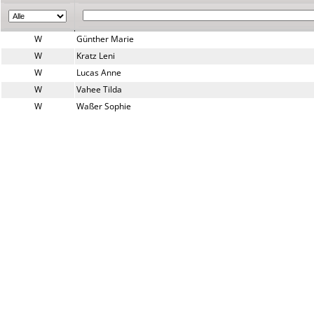
W
Günther Marie
W
Kratz Leni
W
Lucas Anne
W
Vahee Tilda
W
Waßer Sophie