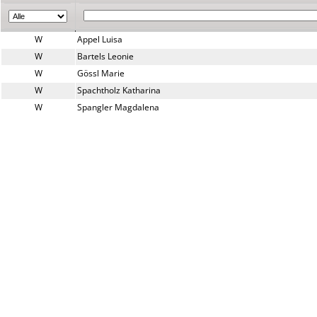
W
Appel Luisa
W
Bartels Leonie
W
Gössl Marie
W
Spachtholz Katharina
W
Spangler Magdalena