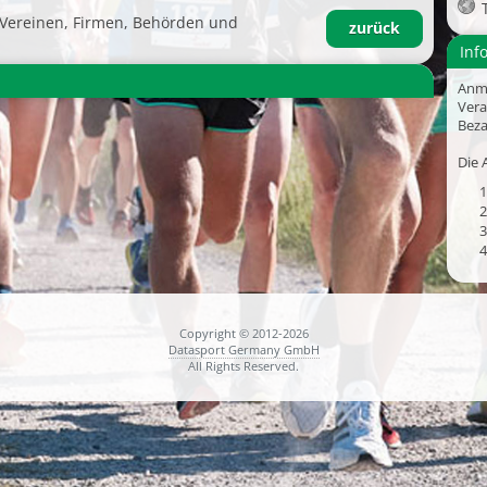
Vereinen, Firmen, Behörden und
zurück
Inf
Anm
Vera
Beza
Die 
1
2
3
4
Copyright © 2012-2026
Datasport Germany GmbH
All Rights Reserved.