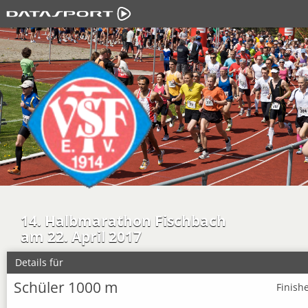
14. Halbmarathon Fischbach
am 22. April 2017
Details für
Schüler 1000 m
Finish