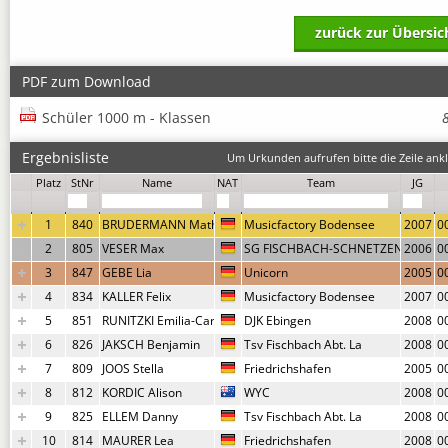
zurück zur Übersic
PDF zum Download
Schüler 1000 m - Klassen
Ergebnisliste
Um Urkunden aufrufen bitte die Zeile ankl
Platz
StNr
Name
NAT
Team
JG
1
840
BRUDERMANN Matheo
Musicfactory Bodensee
2007
0
2
805
VESER Max
SG FISCHBACH-SCHNETZENHAUSE
2006
0
3
847
GEBE Lia
Unicorn
2005
0
4
834
KALLER Felix
Musicfactory Bodensee
2007
0
5
851
RUNITZKI Emilia-Carlotta
DJK Ebingen
2008
0
6
826
JAKSCH Benjamin
Tsv Fischbach Abt. La
2008
0
7
809
JOOS Stella
Friedrichshafen
2005
0
8
812
KORDIC Alison
WYC
2008
0
9
825
ELLEM Danny
Tsv Fischbach Abt. La
2008
0
10
814
MAURER Lea
Friedrichshafen
2008
0