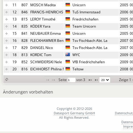
11
807
MOSCH Madita
Unicorn
2005
0
12
846
FRANCIS-HENRICHSEN Leslie Arne
TuS Immenstaad
2006
0
13
815
LEROY Timothé
Friedrichshafen
2005
0
14
835
KÖDER Yara
Team Unicorn
2005
0
15
841
NEUBAUER Emma
Unicorn
2005
0
16
828
FLECKHAMMER Benaja
Tsv Fischbach Abt. La
2007
0
17
829
DANGEL Nico
Tsv Fischbach Abt. La
2007
0
18
813
KORDIC Tom
WYC
2009
0
19
852
SCHWIDERSKI Nele
VfB Friedrichshafen
2009
0
20
816
EICHHORST Philina Mia Monika
Teltow
2008
0
Seite 
 von 
3
Zeige 1 
Änderungen vorbehalten
Copyright © 2012-2026
Datasport Germany GmbH
Datenschut
All Rights Reserved.
Datens
Impre