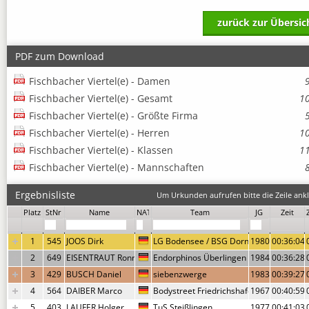
zurück zur Übersic
PDF zum Download
Fischbacher Viertel(e) - Damen
Fischbacher Viertel(e) - Gesamt
1
Fischbacher Viertel(e) - Größte Firma
Fischbacher Viertel(e) - Herren
1
Fischbacher Viertel(e) - Klassen
1
Fischbacher Viertel(e) - Mannschaften
Ergebnisliste
Um Urkunden aufrufen bitte die Zeile ankl
Platz
StNr
Name
NAT
Team
JG
Zeit
1
545
JOOS Dirk
LG Bodensee / BSG Dornier
1980
00:36:04,
2
649
EISENTRAUT Ronny
Endorphinos Überlingen
1984
00:36:28,
3
429
BUSCH Daniel
siebenzwerge
1983
00:39:27,
4
564
DAIBER Marco
Bodystreet Friedrichshafen
1967
00:40:59,
5
403
LAUFER Holger
TuS Steißlingen
1977
00:41:03,