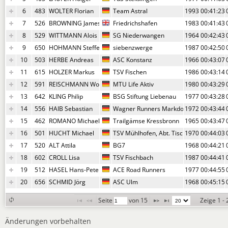
6
483
WOLTER Florian
Team Astral
1993
00:41:23,
7
526
BROWNING James
Friedrichshafen
1983
00:41:43,
8
529
WITTMANN Alois
SG Niederwangen
1964
00:42:43,
9
650
HOHMANN Steffen
siebenzwerge
1987
00:42:50,
10
503
HERBE Andreas
ASC Konstanz
1966
00:43:07,
11
615
HOLZER Markus
TSV Fischen
1986
00:43:14,
12
591
REISCHMANN Wolfgang
MTU Life Aktiv
1980
00:43:29,
13
642
KLING Philip
BSG Stiftung Liebenau
1977
00:43:28,
14
556
HAIB Sebastian
Wagner Runners Markdorf
1972
00:43:44,
15
462
ROMANO Michael
Trailgämse Kressbronn
1965
00:43:47,
16
501
HUCHT Michael
TSV Mühlhofen, Abt. Tischtennis
1970
00:44:03,
17
520
ALT Attila
BG7
1968
00:44:21,
18
602
CROLL Lisa
TSV Fischbach
1987
00:44:41,
19
512
HASEL Hans-Peter
ACE Road Runners
1977
00:44:55,
20
656
SCHMID Jörg
ASC Ulm
1968
00:45:15,
Seite 
 von 
15
Zeige 1 -
Änderungen vorbehalten