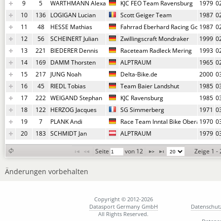
9
5
WARTHMANN Alexander
KJC FEO Team Ravensburg
1979
0
10
136
LOGIGAN Lucian
Scott Geiger Team
1987
0
11
48
HESSE Mathias
Fahrrad Eberhard Racing Gotha
1987
0
12
56
SCHEINERT Julian
Zwillingscraft Mondraker
1999
0
13
221
BIEDERER Dennis
Raceteam Radleck Mering
1993
0
14
169
DAMM Thorsten
ALPTRAUM
1965
0
15
217
JUNG Noah
Delta-Bike.de
2000
0
16
45
RIEDL Tobias
Team Baier Landshut
1985
0
17
222
WEIGAND Stephan
KJC Ravensburg
1985
0
18
122
HERZOG Jacques
SG Simmerberg
1971
0
19
7
PLANK Andi
Race Team Inntal Bike Oberaudorf
1970
0
20
183
SCHMIDT Jan
ALPTRAUM
1979
0
Seite 
 von 
12
Zeige 1 -
Änderungen vorbehalten
Copyright © 2012-2026
Datasport Germany GmbH
Datenschut
All Rights Reserved.