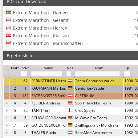
PDF zum Download
Extrem Marathon - Damen
Extrem Marathon - Gesamt
1
Extrem Marathon - Herren
1
Extrem Marathon - Klassen
1
Extrem Marathon - Mannschaften
Ergebnisliste
Um weitere Infos und Urkunden und Fotolinks aufrufen bitte die Zeile ankl
Platz
StNr
Name
NAT
Team
JG
1
62
PERNSTEINER Hermann
Team Centurion Vaude
1990
0
2
1
KAUFMANN Markus
Centurion-Vaude
1981
0
3
182
PATERNOSTER Stefan
ALPTRAUM
1979
0
4
4
KLEIBER Andreas
Sport Haschko Team
1990
0
5
85
TÄHTI Toni
Croc Sports
1993
0
6
6
SCHWAIGER Dominik
M-Wave Pro Team
1992
0
7
59
GÖTZENBERGER Tobias
Zwillingscraft - Mondraker
1993
0
8
3
THALER Guido
SebaMed Airstreeem
1982
0