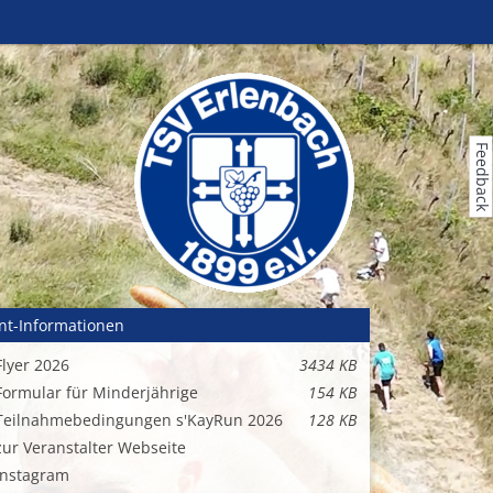
Feedback
nt-Informationen
Flyer 2026
3434 KB
Formular für Minderjährige
154 KB
Teilnahmebedingungen s'KayRun 2026
128 KB
zur Veranstalter Webseite
Instagram