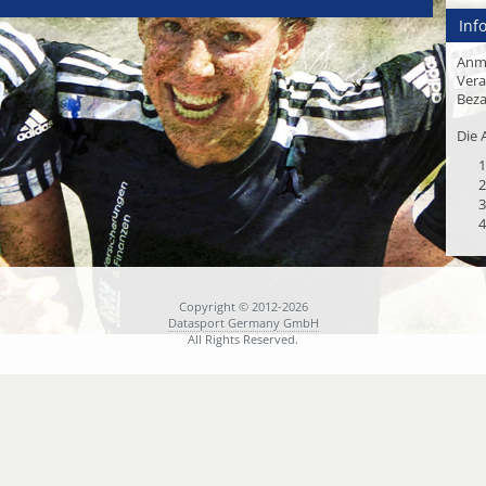
Inf
Anm
Vera
Beza
Die 
1
2
3
4
Copyright © 2012-2026
Datasport Germany GmbH
All Rights Reserved.